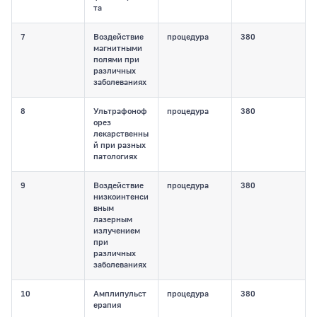
та
7
Воздействие
процедура
380
магнитными
полями при
различных
заболеваниях
8
Ультрафоноф
процедура
380
орез
лекарственны
й при разных
патологиях
9
Воздействие
процедура
380
низкоинтенси
вным
лазерным
излучением
при
различных
заболеваниях
10
Амплипульст
процедура
380
ерапия