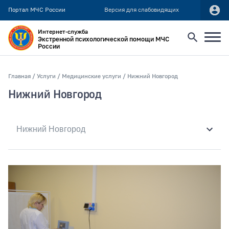
Портал МЧС России
Версия для слабовидящих
Интернет-служба
Экстренной психологической помощи МЧС
России
Найти
Главная
Услуги
Медицинские услуги
Нижний Новгород
Нижний Новгород
Искать по:
всей фразе
отдельным словам
Публикация не ранее
Публикация не позднее