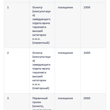
1
Осмотр
посещение
1500
(консультаци
я)
заведующего
отдела врача
терапевта
высшей
категории
к.м.н.
(первичный)
2
Осмотр
посещение
1000
(консультаци
я)
заведующего
отдела врача
терапевта
высшей
категории
к.м.н.
(повторный)
3
Первичный
посещение
2000
прием
(осмотр,