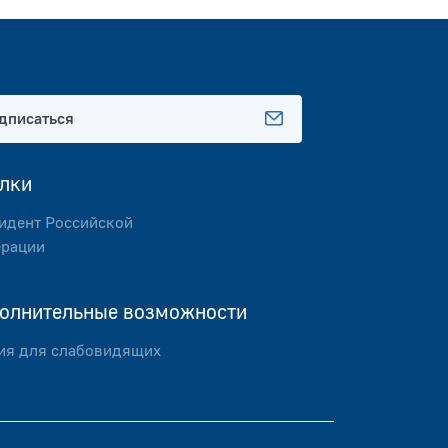
дписаться
лки
идент Российской
рации
олнительные возможности
ия для слабовидящих