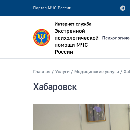
Портал МЧС России
Интернет-служба
Экстренной
психологической
Психологиче
помощи МЧС
России
Главная
Услуги
Медицинские услуги
Ха
всей фразе
Искать по:
отдельным словам
Хабаровск
Публикация не ранее
Публик