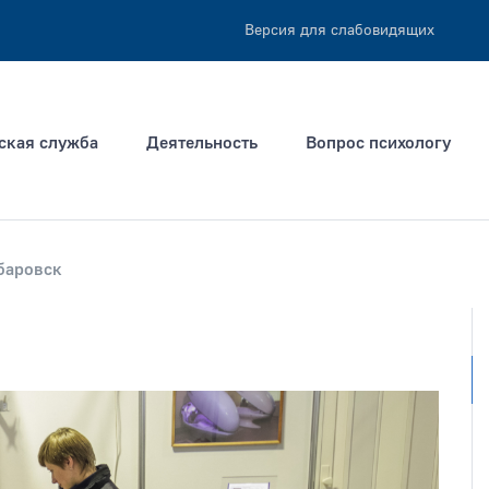
Версия для слабовидящих
ская служба
Деятельность
Вопрос психологу
баровск
ация не позднее
Тип раздела