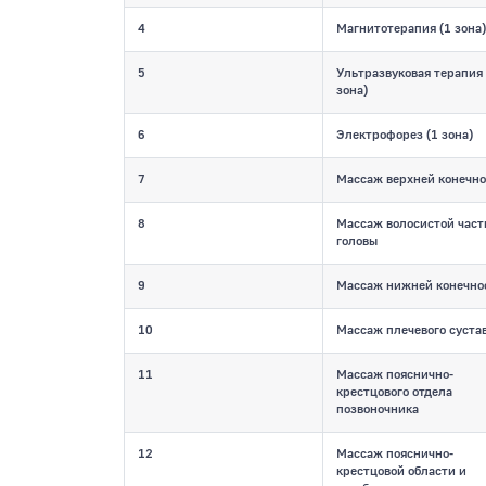
4
Магнитотерапия (1 зона)
5
Ультразвуковая терапия 
зона)
6
Электрофорез (1 зона)
7
Массаж верхней конечн
8
Массаж волосистой част
головы
9
Массаж нижней конечно
10
Массаж плечевого суста
11
Массаж пояснично-
крестцового отдела
позвоночника
12
Массаж пояснично-
крестцовой области и