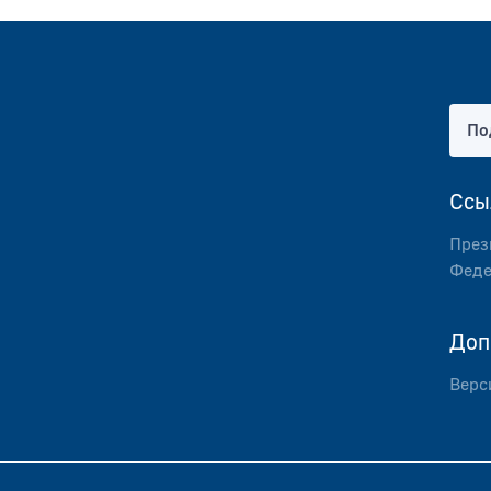
По
Ссы
През
Феде
Доп
Верс