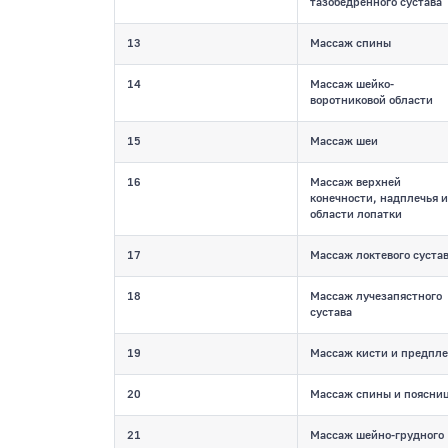
тазобедренного сустава
13
Массаж спины
14
Массаж шейко-
воротниковой области
15
Массаж шеи
16
Массаж верхней
конечности, надплечья и
области лопатки
17
Массаж локтевого суста
18
Массаж лучезапястного
сустава
19
Массаж кисти и предпле
20
Массаж спины и поясни
21
Массаж шейно-грудного