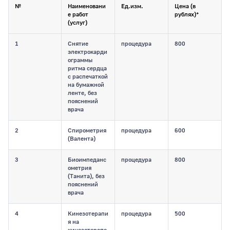
№
Наименовани
Ед.изм.
Цена (в
е работ
рублях)*
(услуг)
1
Снятие
процедура
800
электрокарди
ограммы
ритма сердца
с распечаткой
на бумажной
ленте, без
пояснений
врача
2
Спирометрия
процедура
600
(Валента)
3
Биоимпеданс
процедура
800
ометрия
(Танита), без
пояснений
врача
4
Кинезотерапи
процедура
500
я на