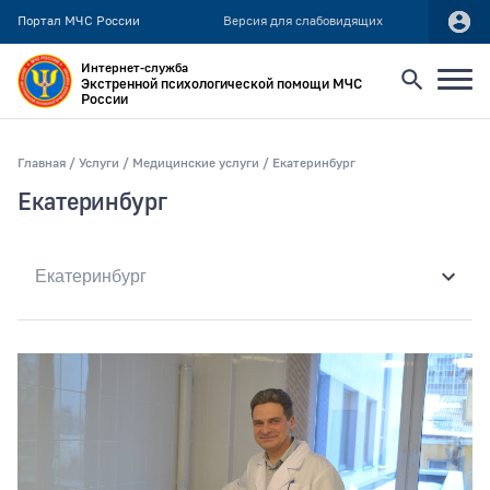
Портал МЧС России
Версия для слабовидящих
Интернет-служба
Экстренной психологической помощи МЧС
России
Найти
Главная
Услуги
Медицинские услуги
Екатеринбург
Екатеринбург
Искать по:
всей фразе
отдельным словам
Публикация не ранее
Публикация не позднее