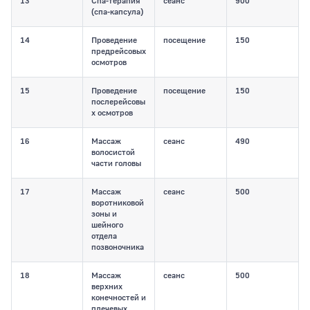
13
Спа-терапия
сеанс
900
(спа-капсула)
14
Проведение
посещение
150
предрейсовых
осмотров
15
Проведение
посещение
150
послерейсовы
х осмотров
16
Массаж
сеанс
490
волосистой
части головы
17
Массаж
сеанс
500
воротниковой
зоны и
шейного
отдела
позвоночника
18
Массаж
сеанс
500
верхних
конечностей и
плечевых