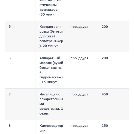
кинезотерапе
втическом
тренажере
(30 мин)
5
Кардиотрени
процедура
200
ровка (беговая
дорожка/
велотренажер
), 20 минут
6
Аппаратный
процедура
200
массаж (сухой
бесконтактны
й
гидромассаж)
, 15 минут
7
Ингаляция с
процедура
450
лекарственны
ми
средствами, 1
сеанс
8
Кислородотер
процедура
150
апия