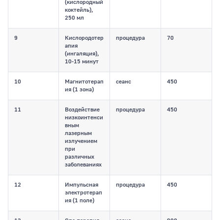
(кислородный
коктейль),
250 мл
9
Кислородотер
процедура
70
апия
(ингаляция),
10-15 минут
10
Магнитотерап
сеанс
450
ия (1 зона)
11
Воздействие
процедура
450
низкоинтенси
вным
лазерным
излучением
при
различных
заболеваниях
12
Импульсная
процедура
450
электротерап
ия (1 поле)