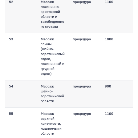
52
Массаж
процедура
1100
пояснично-
крестцовой
области и
тазобедренно
го сустава
53
Массаж
процедура
1800
спины
(шейно-
воротниковый
отдел,
поясничный и
грудной
отдел)
54
Массаж
процедура
900
шейно-
воротниковой
области
55
Массаж
процедура
1100
верхней
конечности,
надплечья и
области