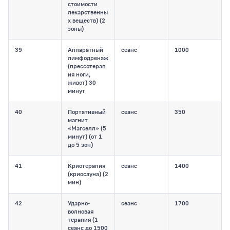
стоимости
лекарственны
х веществ) (2
зоны)
39
Аппаратный
сеанс
1000
лимфодренаж
(прессотерап
ия ноги,
живот) 30
минут
40
Портативный
сеанс
350
магнит
«Магселл» (5
минут) (от 1
до 5 зон)
41
Криотерапия
сеанс
1400
(криосауна) (2
мин)
42
Ударно-
сеанс
1700
волновая
терапия (1
сеанс до 1500