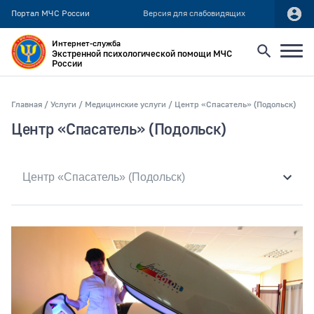
Портал МЧС России
Версия для слабовидящих
Интернет-служба
Экстренной психологической помощи МЧС
России
Найти
Главная
Услуги
Медицинские услуги
Центр «Спасатель» (Подольск)
Центр «Спасатель» (Подольск)
Искать по:
всей фразе
отдельным словам
Публикация не ранее
Публикация не позднее