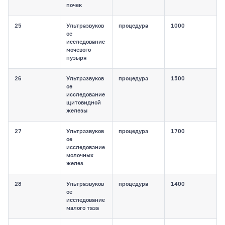
почек
25
Ультразвуков
процедура
1000
ое
исследование
мочевого
пузыря
26
Ультразвуков
процедура
1500
ое
исследование
щитовидной
железы
27
Ультразвуков
процедура
1700
ое
исследование
молочных
желез
28
Ультразвуков
процедура
1400
ое
исследование
малого таза