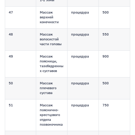
1-2 зоны
47
Массаж
процедура
500
верхней
конечности
48
Массаж
процедура
550
волосистой
части головы
49
Массаж
процедура
900
поясницы,
тазобедренны
х суставов
50
Массаж
процедура
500
плечевого
сустава
51
Массаж
процедура
750
пояснично-
крестцового
отдела
позвоночника