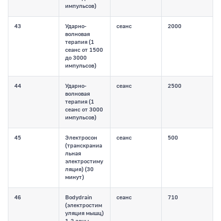
импульсов)
43
Ударно-
сеанс
2000
волновая
терапия (1
сеанс от 1500
до 3000
импульсов)
44
Ударно-
сеанс
2500
волновая
терапия (1
сеанс от 3000
импульсов)
45
Электросон
сеанс
500
(транскраниа
льная
электростиму
ляция) (30
минут)
46
Bodydrain
сеанс
710
(электростим
уляция мышц)