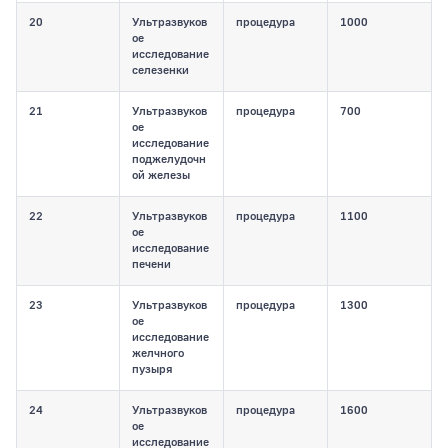
20
Ультразвуков
процедура
1000
ое
исследование
селезенки
21
Ультразвуков
процедура
700
ое
исследование
поджелудочн
ой железы
22
Ультразвуков
процедура
1100
ое
исследование
печени
23
Ультразвуков
процедура
1300
ое
исследование
желчного
пузыря
24
Ультразвуков
процедура
1600
ое
исследование