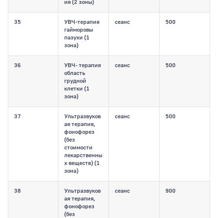
ия (2 зоны)
35
УВЧ-терапия
сеанс
500
гайморовы
пазухи (1
зона)
36
УВЧ- терапия
сеанс
500
область
грудной
клетки (1
зона)
37
Ультразвуков
сеанс
500
ая терапия,
фонофорез
(без
стоимости
лекарственны
х веществ) (1
зона)
38
Ультразвуков
сеанс
900
ая терапия,
фонофорез
(без