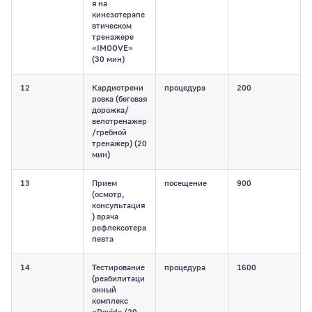
я на
кинезотерапе
втическом
тренажере
«IMOOVE»
(30 мин)
12
Кардиотрени
процедура
200
ровка (беговая
дорожка/
велотренажер
/гребной
тренажер) (20
мин)
13
Прием
посещение
900
(осмотр,
консультация
) врача
рефлексотера
певта
14
Тестирование
процедура
1600
(реабилитаци
онный
комплекс