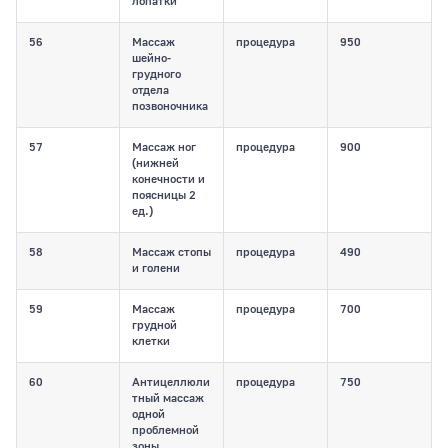
лопатки
56
Массаж
процедура
950
шейно-
грудного
отдела
позвоночника
57
Массаж ног
процедура
900
(нижней
конечности и
поясницы 2
ед.)
58
Массаж стопы
процедура
490
и голени
59
Массаж
процедура
700
грудной
клетки
60
Антицеллюли
процедура
750
тный массаж
одной
проблемной
зоны