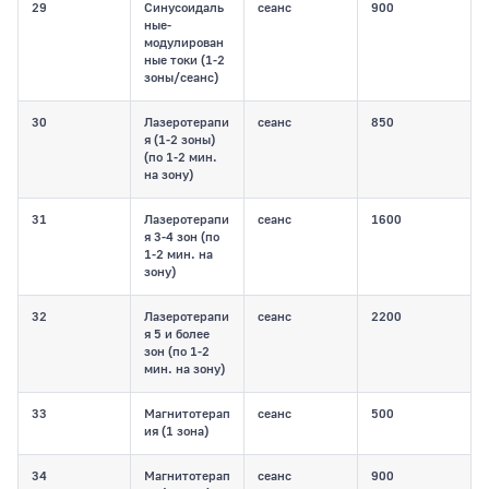
29
Синусоидаль
сеанс
900
ные-
модулирован
ные токи (1-2
зоны/сеанс)
30
Лазеротерапи
сеанс
850
я (1-2 зоны)
(по 1-2 мин.
на зону)
31
Лазеротерапи
сеанс
1600
я 3-4 зон (по
1-2 мин. на
зону)
32
Лазеротерапи
сеанс
2200
я 5 и более
зон (по 1-2
мин. на зону)
33
Магнитотерап
сеанс
500
ия (1 зона)
34
Магнитотерап
сеанс
900