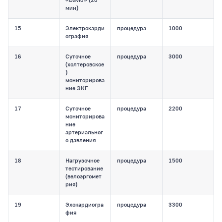
«David» (20
мин)
15
Электрокарди
процедура
1000
ография
16
Суточное
процедура
3000
(холтеровское
)
мониторирова
ние ЭКГ
17
Суточное
процедура
2200
мониторирова
ние
артериальног
о давления
18
Нагрузочное
процедура
1500
тестирование
(велоэргомет
рия)
19
Эхокардиогра
процедура
3300
фия