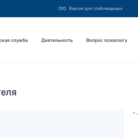
Версия для слабовидящих
ская служба
Деятельность
Вопрос психологу
теля
ация не позднее
Тип раздела
*
—