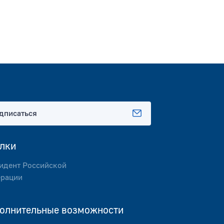
дписаться
лки
идент Российской
рации
олнительные возможности