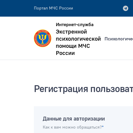
Портал МЧС России
Интернет-служба
Экстренной
психологической
Психологиче
помощи МЧС
России
всей фразе
Искать по:
отдельным словам
Регистрация пользова
Публикация не ранее
Публик
Данные для авторизации
Как к вам можно обращаться?
*