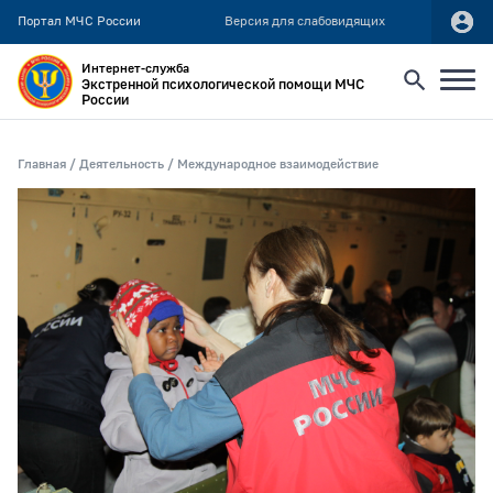
Портал МЧС России
Версия для слабовидящих
Интернет-служба
Экстренной психологической помощи МЧС
России
Найти
Главная
Деятельность
Международное взаимодействие
Искать по:
всей фразе
отдельным словам
Публикация не ранее
Публикация не позднее