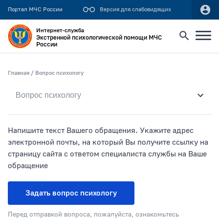
Портал МЧС России
Версия для слабовидящих
Интернет-служба
Экстренной психологической помощи МЧС
России
Найти
Главная
Вопрос психологу
Искать по:
всей фразе
отдельным словам
Напишите текст Вашего обращения. Укажите адрес
электронной почты, на который Вы получите ссылку на
страницу сайта с ответом специалиста службы на Ваше
Публикация не ранее
обращение
Задать вопрос психологу
Публикация не позднее
Перед отправкой вопроса, пожалуйста, ознакомьтесь