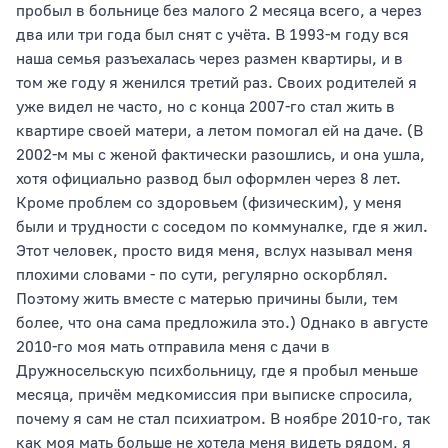
пробыл в больнице без малого 2 месяца всего, а через
два или три года был снят с учёта. В 1993-м году вся
наша семья разъехалась через размен квартиры, и в
том же году я женился третий раз. Своих родителей я
уже видел не часто, но с конца 2007-го стал жить в
квартире своей матери, а летом помогал ей на даче. (В
2002-м мы с женой фактически разошлись, и она ушла,
хотя официально развод был оформлен через 8 лет.
Кроме проблем со здоровьем (физическим), у меня
были и трудности с соседом по коммуналке, где я жил.
Этот человек, просто видя меня, вслух называл меня
плохими словами - по сути, регулярно оскорблял.
Поэтому жить вместе с матерью причины были, тем
более, что она сама предложила это.) Однако в августе
2010-го моя мать отправила меня с дачи в
Дружносельскую психбольницу, где я пробыл меньше
месяца, причём медкомиссия при выписке спросила,
почему я сам не стал психиатром. В ноябре 2010-го, так
как моя мать больше не хотела меня видеть рядом, я