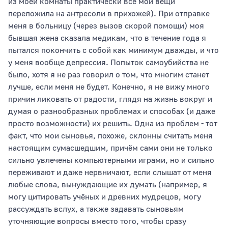
из моей комнаты практически все мои вещи
переложила на антресоли в прихожей). При отправке
меня в больницу (через вызов скорой помощи) моя
бывшая жена сказала медикам, что в течение года я
пытался покончить с собой как минимум дважды, и что
у меня вообще депрессия. Попыток самоубийства не
было, хотя я не раз говорил о том, что многим станет
лучше, если меня не будет. Конечно, я не вижу много
причин ликовать от радости, глядя на жизнь вокруг и
думая о разнообразных проблемах и способах (и даже
просто возможности) их решить. Одна из проблем - тот
факт, что мои сыновья, похоже, склонны считать меня
настоящим сумасшедшим, причём сами они не только
сильно увлечены компьютерными играми, но и сильно
переживают и даже нервничают, если слышат от меня
любые слова, вынуждающие их думать (например, я
могу цитировать учёных и древних мудрецов, могу
рассуждать вслух, а также задавать сыновьям
уточняющие вопросы вместо того, чтобы сразу