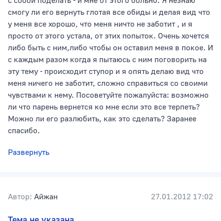
с собой поделать - и мне от этого больно. Я незнаю
смогу ли его вернуть глотая все обиды и делая вид что
у меня все хорошо, что меня ничто не заботит , и я
просто от этого устала, от этих попыток. Очень хочется
либо быть с ним,либо чтобы он оставил меня в покое. И
с каждым разом когда я пытаюсь с ним поговорить на
эту тему - происходит ступор и я опять делаю вид что
меня ничего не заботит, сложно справиться со своими
чувствами к нему. Посоветуйте пожалуйста: возможно
ли что парень вернется ко мне если это все терпеть?
Можно ли его разлюбить, как это сделать? Заранее
спасибо.
Развернуть
Автор:
Айжан
27.01.2012 17:02
Тема не указана