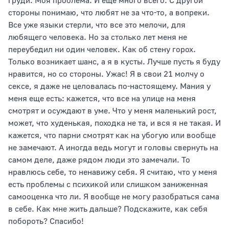
груди. Моя проблема. И еще много всего. С другой
стороны понимаю, что любят не за что-то, а вопреки.
Все уже языки стерли, что все это мелочи, для
любящего человека. Но за столько лет меня не
переубедил ни один человек. Как об стену горох.
Только возникает шанс, а я в кусты. Лучше пусть я буду
нравится, но со стороны. Ужас! Я в свои 21 молчу о
сексе, я даже не целовалась по-настоящему. Мания у
меня еще есть: кажется, что все на улице на меня
смотрят и осуждают в уме. Что у меня маленький рост,
может, что худенькая, походка не та, и вся я не такая. И
кажется, что парни смотрят как на убогую или вообще
не замечают. А иногда ведь могут и головы свернуть на
самом деле, даже рядом люди это замечали. То
нравлюсь себе, то ненавижу себя. Я считаю, что у меня
есть проблемы с психикой или слишком заниженная
самооценка что ли. Я вообще не могу разобраться сама
в себе. Как мне жить дальше? Подскажите, как себя
побороть? Спасибо!