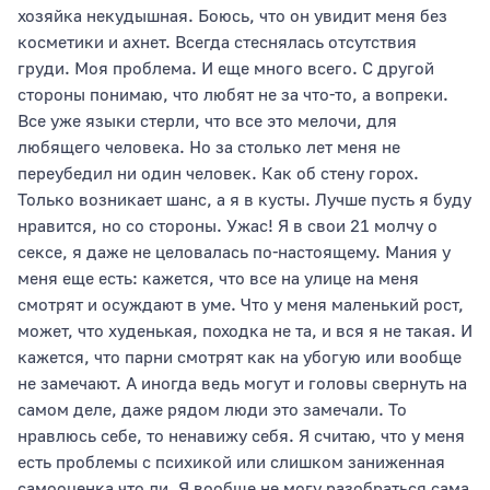
хозяйка некудышная. Боюсь, что он увидит меня без
косметики и ахнет. Всегда стеснялась отсутствия
груди. Моя проблема. И еще много всего. С другой
стороны понимаю, что любят не за что-то, а вопреки.
Все уже языки стерли, что все это мелочи, для
любящего человека. Но за столько лет меня не
переубедил ни один человек. Как об стену горох.
Только возникает шанс, а я в кусты. Лучше пусть я буду
нравится, но со стороны. Ужас! Я в свои 21 молчу о
сексе, я даже не целовалась по-настоящему. Мания у
меня еще есть: кажется, что все на улице на меня
смотрят и осуждают в уме. Что у меня маленький рост,
может, что худенькая, походка не та, и вся я не такая. И
кажется, что парни смотрят как на убогую или вообще
не замечают. А иногда ведь могут и головы свернуть на
самом деле, даже рядом люди это замечали. То
нравлюсь себе, то ненавижу себя. Я считаю, что у меня
есть проблемы с психикой или слишком заниженная
самооценка что ли. Я вообще не могу разобраться сама