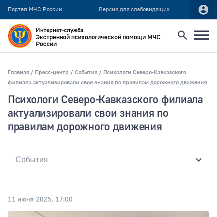
Портал МЧС России
Версия для слабовидящих
Интернет-служба
Экстренной психологической помощи МЧС
России
Найти
Главная
Пресс-центр
События
Психологи Северо-Кавказского
филиала актуализировали свои знания по правилам дорожного движения
Искать по:
Психологи Северо-Кавказского филиала
всей фразе
актуализировали свои знания по
отдельным словам
правилам дорожного движения
Публикация не ранее
11 июня 2025, 17:00
Публикация не позднее