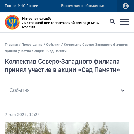
Портал МЧС России
Версия для слабовидящих
Интернет-служба
Экстренной психологической помощи МЧС
России
Найти
Главная
Пресс-центр
События
Коллектив Северо-Западного филиала
принял участие в акции «Сад Памяти»
Искать по:
Коллектив Северо-Западного филиала
всей фразе
принял участие в акции «Сад Памяти»
отдельным словам
Публикация не ранее
7 мая 2025, 12:24
Публикация не позднее