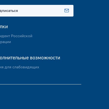
дписаться
лки
идент Российской
рации
олнительные возможности
ия для слабовидящих