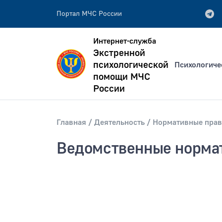
Портал МЧС России
Интернет-служба
Экстренной
психологической
Психологиче
помощи МЧС
России
Главная
Деятельность
Нормативные прав
всей фразе
Искать по:
отдельным словам
Ведомственные норма
Публикация не ранее
Публик