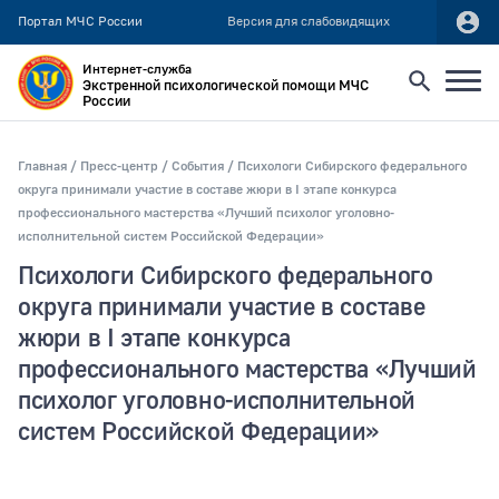
Портал МЧС России
Версия для слабовидящих
Интернет-служба
Экстренной психологической помощи МЧС
России
Найти
Главная
Пресс-центр
События
Психологи Сибирского федерального
округа принимали участие в составе жюри в I этапе конкурса
профессионального мастерства «Лучший психолог уголовно-
Искать по:
исполнительной систем Российской Федерации»
всей фразе
Психологи Сибирского федерального
отдельным словам
округа принимали участие в составе
жюри в I этапе конкурса
Публикация не ранее
профессионального мастерства «Лучший
психолог уголовно-исполнительной
систем Российской Федерации»
Публикация не позднее