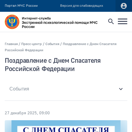
Портал МЧС России
Версия для слабовидящих
Интернет-служба
Экстренной психологической помощи МЧС
России
Найти
Главная
Пресс-центр
События
Поздравление с Днем Спасателя
Российской Федерации
Искать по:
Поздравление с Днем Спасателя
всей фразе
Российской Федерации
отдельным словам
Публикация не ранее
27 декабря 2025, 09:00
Публикация не позднее