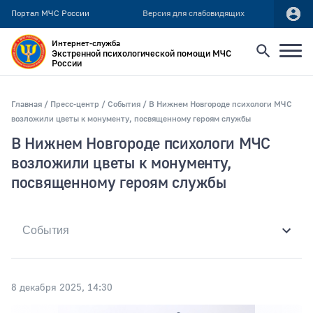
Портал МЧС России
Версия для слабовидящих
Интернет-служба
Экстренной психологической помощи МЧС
России
Найти
Главная
Пресс-центр
События
В Нижнем Новгороде психологи МЧС
возложили цветы к монументу, посвященному героям службы
Искать по:
В Нижнем Новгороде психологи МЧС
всей фразе
возложили цветы к монументу,
отдельным словам
посвященному героям службы
Публикация не ранее
8 декабря 2025, 14:30
Публикация не позднее