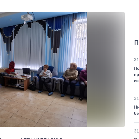
П
31
Пс
пр
си
31
Ни
бе
31