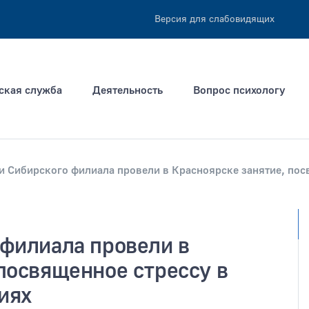
Версия для слабовидящих
ская служба
Деятельность
Вопрос психологу
и Сибирского филиала провели в Красноярске занятие, пос
ация не позднее
Тип раздела
 филиала провели в
посвященное стрессу в
иях