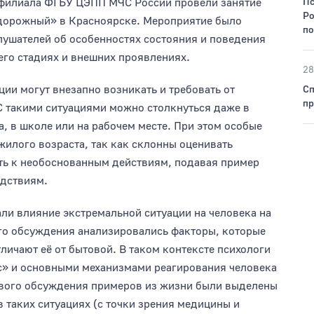
 филиала ФГБУ ЦЭПП МЧС России провели занятие
Пс
Ро
дорожный» в Красноярске. Мероприятие было
по
лушателей об особенностях состояния и поведения
 его стадиях и внешних проявлениях.
28
ии могут внезапно возникать и требовать от
Сп
пр
С такими ситуациями можно столкнуться даже в
а, в школе или на рабочем месте. При этом особые
жилого возраста, так как склонны оценивать
ть к необоснованным действиям, подавая пример
едствиям.
ли влияние экстремальной ситуации на человека на
ого обсуждения анализировались факторы, которые
личают её от бытовой. В таком контексте психологи
с» и основными механизмами реагирования человека
ового обсуждения примеров из жизни были выделены
 таких ситуациях (с точки зрения медицины и