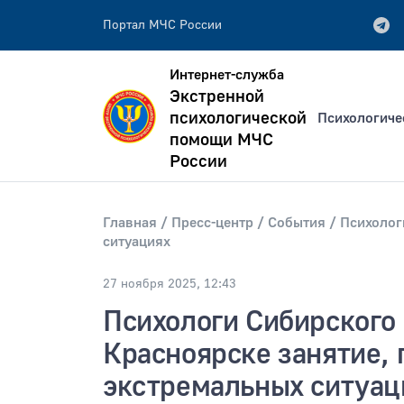
Портал МЧС России
Интернет-служба
Экстренной
психологической
Психологиче
помощи МЧС
России
Главная
Пресс-центр
События
Психолог
всей фразе
Искать по:
ситуациях
отдельным словам
27 ноября 2025, 12:43
Публикация не ранее
Публик
Психологи Сибирского
Красноярске занятие, 
экстремальных ситуац