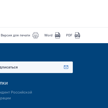
Версия для печати
Word
PDF
дписаться
лки
идент Российской
рации