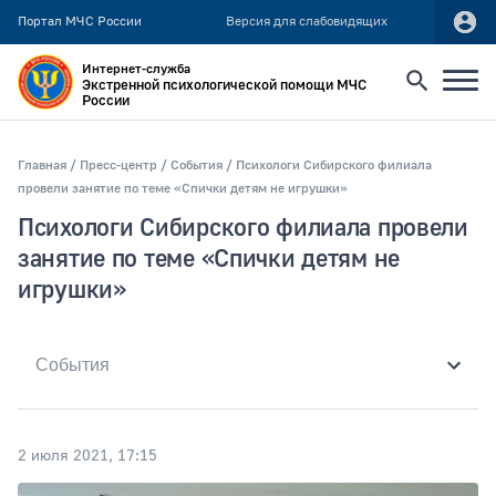
Портал МЧС России
Версия для слабовидящих
Интернет-служба
Экстренной психологической помощи МЧС
России
Найти
Главная
Пресс-центр
События
Психологи Сибирского филиала
провели занятие по теме «Спички детям не игрушки»
Искать по:
Психологи Сибирского филиала провели
всей фразе
занятие по теме «Спички детям не
отдельным словам
игрушки»
Публикация не ранее
2 июля 2021, 17:15
Публикация не позднее