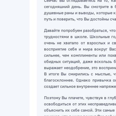
Сейчас Вы оглядываетесь на то, ка
сегодняшний день. Вы смотрите в б
душевные раны и выводы, которые к
путь и поверить, что Вы достойны сч
Давайте попробуем разобраться, что
трудностями в школе. Школьные го
очень не хватало от взрослых и с
восприятие себя и мира вокруг Вас
сильнее, чем комплименты или похв
обидных ситуаций, даже вскользь б
выражает неодобрение, это восприн
В итоге Вы смирились с мыслью, ч
благосклоннее. Однако привычка о
создает сильное внутреннее напряжен
Поэтому Вы плачете, чувствуя в глу
освободиться от этих несправедлив
объяснить их себе самой. Эти самые