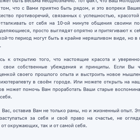
может быть весьма неоднозначно. Тот факт, что Ваш молодо
 том, что с Вами приятно быть рядом, и это вопреки Ваш
жество противоречий, связанных с успешностью, красотой
тталкивать от себя на 10-ой минуте общения своими по
деляющиеся, просто выглядят опрятно и притягивают к се
ой-то период могут быть в крайне неряшливом виде, но в
.
сь к открытию того, что настоящие красота и уверенно
в свои собственные убеждения и принципы. Если Вы ч
оценкой своего прошлого опыта и выстроить новое мышлен
хотерапевту в своём городе. Или можете открыть на наше
ов может помочь Вам проработать Ваши старые воспомина
себя.
 Вас, оставив Вам не только раны, но и жизненный опыт. Эт
заступаться за себя и своё право на счастье, не огля
 от окружающих, так и от самой себя.