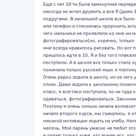
Еще с лет 10-ти была замкнутная неучер
никогда не хотел дружить и все 9 (даже
подругами. В начальной школе все было 
или телефон и стеснялась проронить хот
чего мальчики не проявляли ко мне ни ма
фотографироваться(но, коречно, только 
мне всегда нравилось рисовать. Но вот п
пришлось идти в 10. Я и без того плакал
поступили. А в школе все только стало 
понимала только русский язык и похтому
Очень редко ходила в школу, из-за чего
плохо. Даже ходила к школьному психоло
класс, я все-таки поступила, но не туда
одеваться, фотографироваться. Закончи
Поэтому я очень сильно начала волнвоат
начало второго курса, мы съехались, я о
никакой мотивации ходить на учебу. Нач
мелочь. Мой парень ужасно не любит это 
я делаю только хуже, что мучаю его, что 