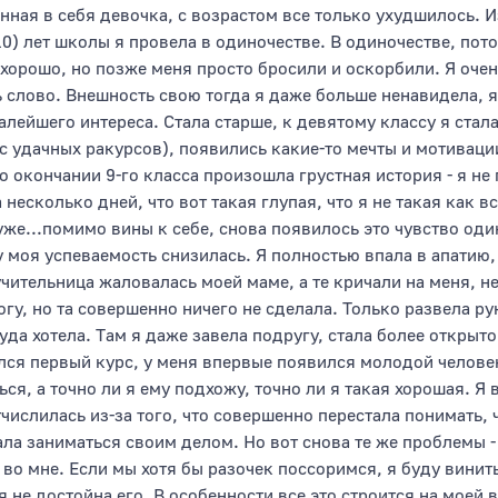
енная в себя девочка, с возрастом все только ухудшилось. 
 10) лет школы я провела в одиночестве. В одиночестве, по
хорошо, но позже меня просто бросили и оскорбили. Я очен
ь слово. Внешность свою тогда я даже больше ненавидела, я
лейшего интереса. Стала старше, к девятому классу я стала
с удачных ракурсов), появились какие-то мечты и мотивации
о окончании 9-го класса произошла грустная история - я не
а несколько дней, что вот такая глупая, что я не такая как
хуже...помимо вины к себе, снова появилось это чувство од
 моя успеваемость снизилась. Я полностью впала в апатию, 
 учительница жаловалась моей маме, а те кричали на меня, 
гу, но та совершенно ничего не сделала. Только развела ру
 куда хотела. Там я даже завела подругу, стала более откры
лся первый курс, у меня впервые появился молодой человек
ься, а точно ли я ему подхожу, точно ли я такая хорошая. 
тчислилась из-за того, что совершенно перестала понимать, 
ала заниматься своим делом. Но вот снова те же проблемы -
во мне. Если мы хотя бы разочек поссоримся, я буду винить
я не достойна его. В особенности все это строится на моей 