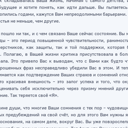
к складывалась Ваша жизнь, начиная с самого детства, и
удущее и хотите понять, как идти дальше. Вы пытаетесь
опились годами, кажутся Вам непреодолимыми барьерами. 
астья не меньше, чем другие.
 пошло ни так, и с чем связано Ваше сейчас состояние. Вы 
ды – это период повышенной чувствительности, ранимости
верстников, как защиты, так и той поддержки, которая
. Полагаю, в Вашей жизни критика присутствовала в бол
ала. Это привело Вас к выводам, что с Вами как будто чт
рошенных фраз несправедливо убедили Вас в этом. И тепе
имается как подтверждение Ваших страхов и сомнений отно
то красивая внешность – это залог успеха и того, что о
ценивать себя исключительно через призму мнений друг
ие. Так теряется своё «Я».
бине души, что многие Ваши сомнения с тех пор – чудовищ
ых предубеждений на свой счёт, но для этого Вам нужны 
 основания, на самом деле, вокруг Вас. Вы уже повзрослел