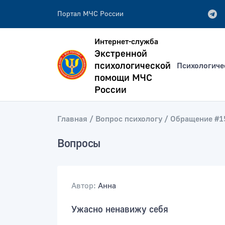
Портал МЧС России
Интернет-служба
Экстренной
психологической
Психологиче
помощи МЧС
России
Главная
Вопрос психологу
Обращение #1
всей фразе
Искать по:
отдельным словам
Вопросы
Публикация не ранее
Публик
Автор:
Анна
Ужасно ненавижу себя