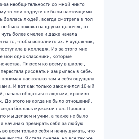
Из-за необщительности со мной никто
тому то мои подруги не были настоящими
ь боялась людей, всегда смотрела в пол
 не была похожа на других девочек, от
 чуть более смелее и даже начала
 на то, чтобы исполнить их. Я художник,
 поступила в колледж. Из-за этого мне
 все мои одноклассники, которые
иночества. Плюсом ко всему в школе ,
перестала рисовать и закрылась в себе.
не понимая насколько там я себя ощущала
ками. И вот как только закончился 10-ый
той, начала общаться с людьми, красиво
. До этого никогда не было отношений.
Я всегда боялась мужской пол. Прошло
что мы делаем и учим, а также не было
 я начинаю презирать себя за любую
 во всем только себя и начну думать, что
внешности. Я стала смелее, но все так же