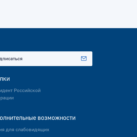
дписаться
лки
идент Российской
рации
олнительные возможности
ия для слабовидящих