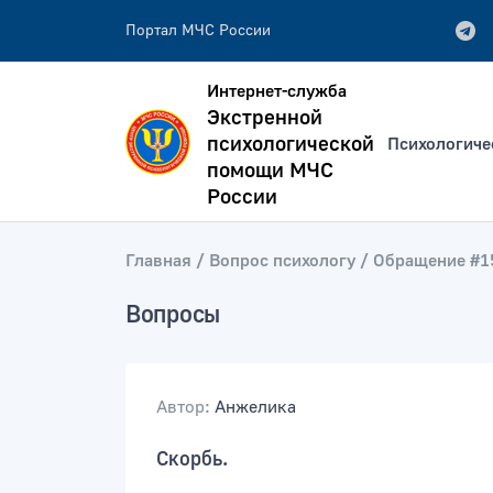
Портал МЧС России
Интернет-служба
Экстренной
психологической
Психологиче
помощи МЧС
России
Главная
Вопрос психологу
Обращение #1
всей фразе
Искать по:
отдельным словам
Вопросы
Публикация не ранее
Публик
Автор:
Анжелика
Скорбь.