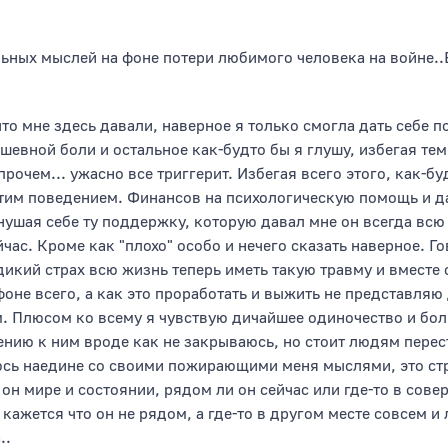
льных мыслей на фоне потери любимого человека на войне.
что мне здесь давали, наверное я только смогла дать себе п
ушевной боли и остальное как-будто бы я глушу, избегая 
рочем... ужасно все триггерит. Избегая всего этого, как-бу
тим поведением. Финансов на психологическую помощь и дал
нушая себе ту поддержку, которую давал мне он всегда всю
час. Кроме как "плохо" особо и нечего сказать наверное. Г
 дикий страх всю жизнь теперь иметь такую травму и вместе
фоне всего, а как это проработать и выжить не представляю
м. Плюсом ко всему я чувствую дичайшее одиночество и бол
нию к ним вроде как не закрываюсь, но стоит людям перест
таюсь наедине со своими пожирающими меня мыслями, это ст
он мире и состоянии, рядом ли он сейчас или где-то в сове
е кажется что он не рядом, а где-то в другом месте совсем и
..