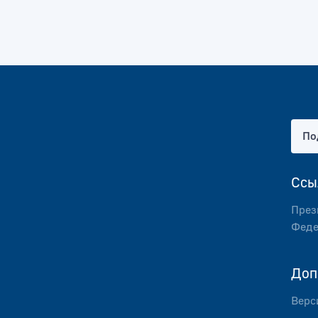
По
Ссы
През
Феде
Доп
Верс