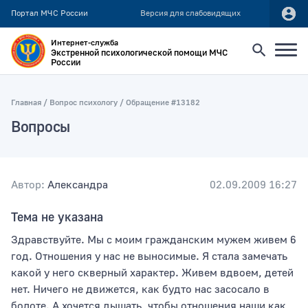
Портал МЧС России
Версия для слабовидящих
Интернет-служба
Экстренной психологической помощи МЧС
России
Найти
Главная
Вопрос психологу
Обращение #13182
Вопросы
Искать по:
всей фразе
отдельным словам
Автор:
Александра
02.09.2009 16:27
Тема не указана
Публикация не ранее
Здравствуйте. Мы с моим гражданским мужем живем 6
год. Отношения у нас не выносимые. Я стала замечать
какой у него скверный характер. Живем вдвоем, детей
Публикация не позднее
нет. Ничего не движется, как будто нас засосало в
болоте. А хочется дышать, чтобы отношения наши как