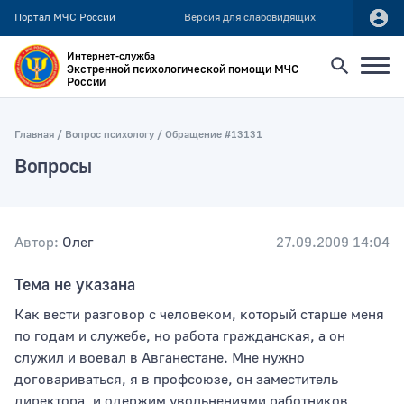
Портал МЧС России
Версия для слабовидящих
Интернет-служба
Экстренной психологической помощи МЧС
России
Найти
Главная
Вопрос психологу
Обращение #13131
Вопросы
Искать по:
всей фразе
отдельным словам
Автор:
Олег
27.09.2009 14:04
Тема не указана
Публикация не ранее
Как вести разговор с человеком, который старше меня
по годам и служебе, но работа гражданская, а он
служил и воевал в Авганестане. Мне нужно
Публикация не позднее
договариваться, я в профсоюзе, он заместитель
директора, и одержим увольнениями работников,