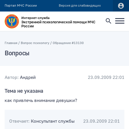
Портал МЧС России
Версия для слабовидящих
Интернет-служба
Экстренной психологической помощи МЧС
России
Найти
Главная
Вопрос психологу
Обращение #13130
Вопросы
Искать по:
всей фразе
отдельным словам
Автор:
Андрей
23.09.2009 22:01
Тема не указана
Публикация не ранее
как привлечь внимание девушки?
Публикация не позднее
Отвечает:
Консультант службы
23.09.2009 22:01