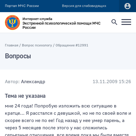
Портал МЧС России
Версия для слабовидящих
Интернет-служба
Экстренной психологической помощи МЧС
России
Найти
Главная
Вопрос психологу
Обращение #12991
Вопросы
Искать по:
всей фразе
отдельным словам
Автор:
Александр
13.11.2009 15:26
Тема не указана
Публикация не ранее
мне 24 года! Попробую изложить всю ситуацию в
кратце... Я расстался с девушкой, но не по своей воле и
скорее всего не по ее! Год назад у нее умер парень, а
Публикация не позднее
через 5 месяцев после этого у нас сложились
серьезные отношения, все время пока мы были вместе