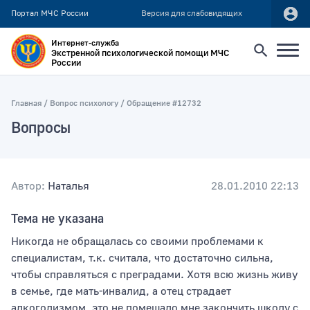
Портал МЧС России
Версия для слабовидящих
Интернет-служба
Экстренной психологической помощи МЧС
России
Найти
Главная
Вопрос психологу
Обращение #12732
Вопросы
Искать по:
всей фразе
отдельным словам
Автор:
Наталья
28.01.2010 22:13
Тема не указана
Публикация не ранее
Никогда не обращалась со своими проблемами к
специалистам, т.к. считала, что достаточно сильна,
чтобы справляться с преградами. Хотя всю жизнь живу
Публикация не позднее
в семье, где мать-инвалид, а отец страдает
алкоголизмом, это не помешало мне закончить школу с