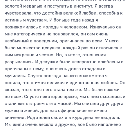
золотой медалью и поступить в институт. Я всегда
чувствовала, что достойна великой любви, способна к
истинным чувствам. И больше года назад я
Тип раздела
познакомилась с молодым человеком. Изначально он
мне категорически не понравился, он сам очень
необычный в поведении, оригинален во всем. У него
было множество девушек, каждый раз он относился к
Сортировать по
ним искренне и честно. Но, в итоге, отношения
разрывались. И девушки были невероятно влюблены и
привязаны к нему, они очень долго страдали и
мучились. Спустя полгода нашего знакомства я
поняла, что он-моя великая и единственная любовь. Он
сказал, что я для него стала тем же. Мы были похожи
во всем. Спустя некоторое время, мы с ним съехались и
стали жить втроем с его мамой. Мы считали друг друга
мужем и женой. для нас официальное не имело
значения. Родителей своих я в курс дела не вводила.
Мы жили очень весело и дружно, все было наполнено