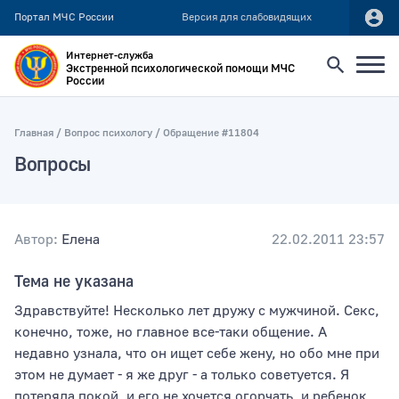
Портал МЧС России
Версия для слабовидящих
Интернет-служба
Экстренной психологической помощи МЧС
России
Найти
Главная
Вопрос психологу
Обращение #11804
Вопросы
Искать по:
всей фразе
отдельным словам
Автор:
Елена
22.02.2011 23:57
Тема не указана
Публикация не ранее
Здравствуйте! Несколько лет дружу с мужчиной. Секс,
конечно, тоже, но главное все-таки общение. А
недавно узнала, что он ищет себе жену, но обо мне при
Публикация не позднее
этом не думает - я же друг - а только советуется. Я
потеряла покой, и его не хочется огорчать, и ребенок