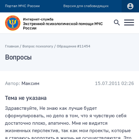
Портал МЧС России
Версия для слабовидящих
Интернет-служба
Экстренной психологической помощи МЧС
России
Найти
Главная
Вопрос психологу
Обращение #11454
Вопросы
Искать по:
всей фразе
отдельным словам
Автор:
Максим
15.07.2011 02:26
Тема не указана
Публикация не ранее
Здравствуйте, Не знаю как лучше будет
сформулировать, но дело в том, что я чувствую себя
достаточно плохо, апатично. Мне не видится
Публикация не позднее
жизненных перспектив, так как мои проекты, которые
я стараюсь воплотить в жизнь не осуществляются. Это