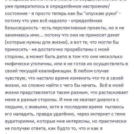
уже превратилось в определённое настроение/
состояние - я просто теперь как бы "опускаю руки" -
потому что уже всё надоело - определённая
Тип раздела
безысходность - есть перспективные проекты, но я не
занимаюсь ими... потому что они не приносят денег
(которые нужны для жизни), а вот те, что могли бы
приносить - не достаточно проработаны с моей
Сортировать по
стороны, а может быть дело в том что они несколько
мифически утопичны, или я не готов их осуществлять в
своей текущей квалификации. В любом случае
чувствую, что настало время изменить что-то в своей
жизни, но сложно найти с чего бы начать. Всё в моей
жизни представляется таким разным, что растаскивает
меня в разные стороны. И мне не хватает диалога с
людьми, с живыми, хотя в последнее время пытаюсь
его наладить, правда удалённо, через интернет с теми
аудиториями, которые мне интересны, но практически
не получаю ответа, как будто то, что и как я